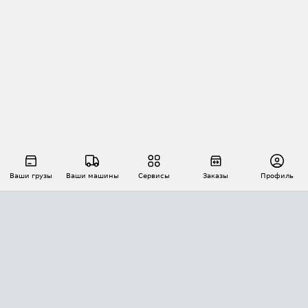
Ваши грузы
Ваши машины
Сервисы
Заказы
Профиль
АВТОМАТИЗАЦИЯ ПЕРЕВОЗОК
Площадки
Заказы
Торги
Тендеры
АТИ-Доки
GPS-мониторинг
АТИ Мессенджер
Цепочки грузов
API ATI.SU