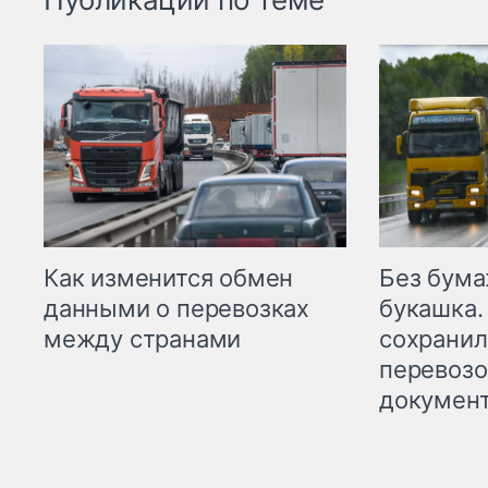
Как изменится обмен
Без бума
данными о перевозках
букашка.
между странами
сохрани
перевоз
докумен