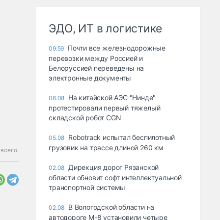
ЭДО, ИТ в логистике
Почти все железнодорожные
09:59
перевозки между Россией и
Белоруссией переведены на
электронные документы
На китайской АЭС "Нинде"
06.08
протестировали первый тяжелый
складской робот CGN
Robotrack испытал беспилотный
05.08
грузовик на трассе длиной 260 км
всего.
Дирекция дорог Рязанской
02.08
области обновит софт интеллектуальной
транспортной системы
В Вологодской области на
02.08
автодороге М-8 установили четыре