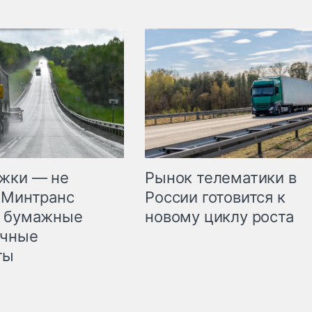
жки — не
Рынок телематики в
 Минтранс
России готовится к
л бумажные
новому циклу роста
очные
ты