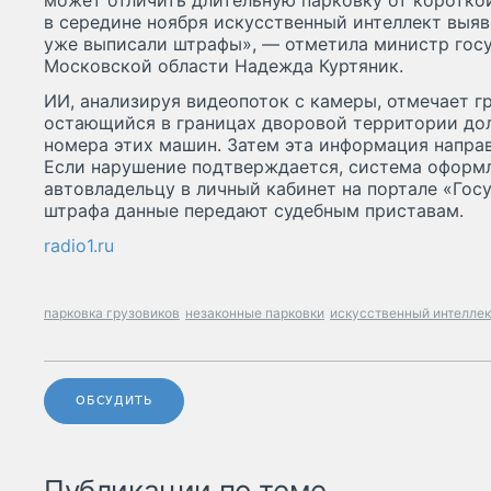
может отличить длительную парковку от короткой
в середине ноября искусственный интеллект выяви
уже выписали штрафы», — отметила министр госу
Московской области Надежда Куртяник.
ИИ, анализируя видеопоток с камеры, отмечает г
остающийся в границах дворовой территории дол
номера этих машин. Затем эта информация направ
Если нарушение подтверждается, система оформл
автовладельцу в личный кабинет на портале «Госу
штрафа данные передают судебным приставам.
radio1.ru
парковка грузовиков
незаконные парковки
искусственный интеллек
ОБСУДИТЬ
Публикации по теме