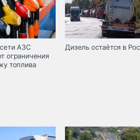
сети АЗС
Дизель остаётся в Ро
т ограничения
жу топлива