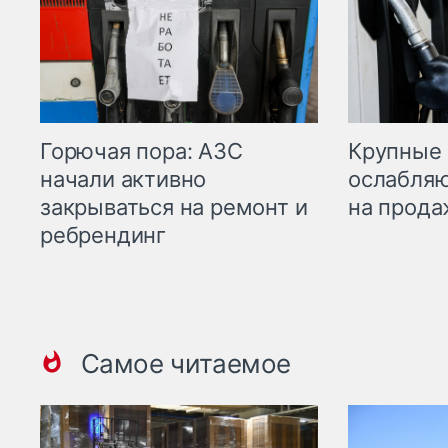
Горючая пора: АЗС
Крупные 
начали активно
ослабляю
закрываться на ремонт и
на прода
ребрендинг
Самое читаемое