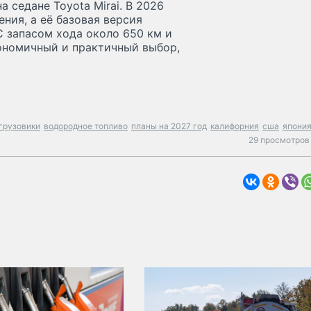
 седане Toyota Mirai. В 2026
ния, а её базовая версия
 С запасом хода около 650 км и
кономичный и практичный выбор,
грузовики
водородное топливо
планы на 2027 год
калифорния
сша
япони
29 просмотров 