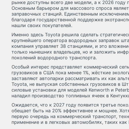
рынке доступны всего две модели, а к 2026 году 
Основным барьером для массового спроса являет
заправочных станций. Единственным исключением
благодаря государственной поддержке экотрансп
нашли своих покупателей.
Именно здесь Toyota решила сделать стратегичес
крупнейшего оператора водородных заправок штата
компания управляет 38 станциями, и это вложени
только нынешних владельцев, но и заложить инф
поколений водородного транспорта.
Особый интерес представляет коммерческий сегм
грузовиков в США пока менее 1%, жёсткие эколо
заставляют автопарки рассматривать их как аль
Toyota, не выпуская собственных грузовиков в Ш
силовые установки для моделей Kenworth и Peterbi
наладил производство топливных ячеек в Кентукк
Ожидается, что к 2027 году появится третье пок
обещает быть на 20% эффективнее и мощнее. Хот
первую очередь на коммерческий транспорт, тех
применение и в легковых автомобилях, таких как