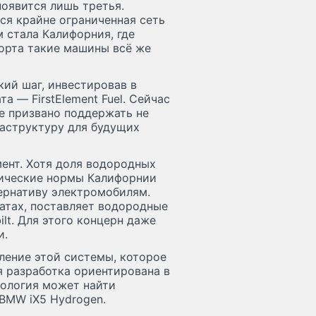
появится лишь третья.
ся крайне ограниченная сеть
 стала Калифорния, где
орта такие машины всё же
кий шаг, инвестировав в
 — FirstElement Fuel. Сейчас
е призвано поддержать не
раструктуру для будущих
ент. Хотя доля водородных
гические нормы Калифорнии
тернативу электромобилям.
татах, поставляет водородные
lt. Для этого концерн даже
и.
оление этой системы, которое
я разработка ориентирована в
нология может найти
 BMW iX5 Hydrogen.