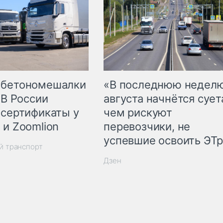
 бетономешалки
«В последнюю недел
 В России
августа начнётся суета
 сертификаты у
чем рискуют
 и Zoomlion
перевозчики, не
успевшие освоить ЭТ
й транспорт
Дзен