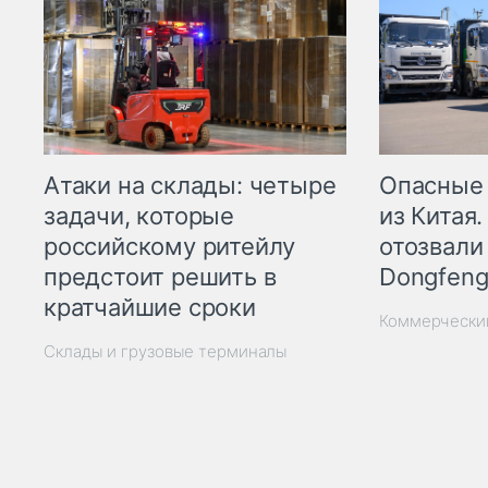
Опасные
Атаки на склады: четыре
из Китая.
задачи, которые
отозвали
российскому ритейлу
Dongfeng
предстоит решить в
кратчайшие сроки
Коммерчески
Склады и грузовые терминалы