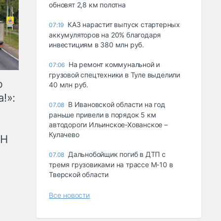
обновят 2,8 км полотна
КАЗ нарастит выпуск стартерных
07:19
аккумуляторов на 20% благодаря
инвестициям в 380 млн руб.
На ремонт коммунальной и
07:06
грузовой спецтехники в Туле выделили
ю
40 млн руб.
!»:
В Ивановской области на год
07.08
раньше привели в порядок 5 км
автодороги Ильинское-Хованское –
Кулачево
рН
Дальнобойщик погиб в ДТП с
07.08
тремя грузовиками на трассе М-10 в
Тверской области
Все новости