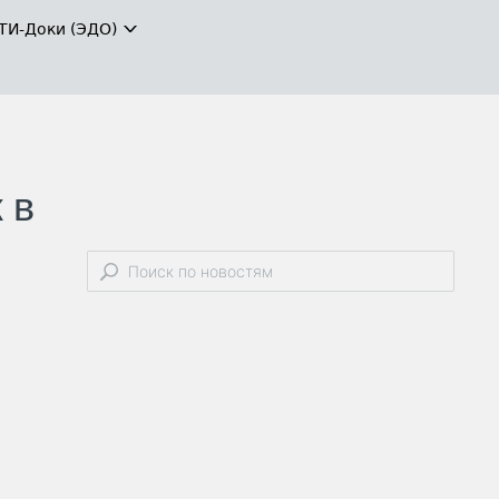
ТИ-Доки (ЭДО)
 в