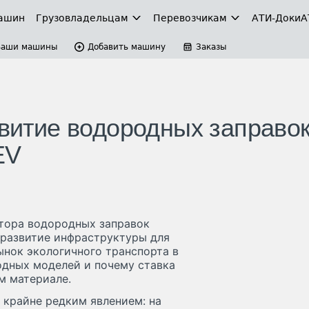
ашин
Грузовладельцам
Перевозчикам
АТИ-Доки
А
Ваши машины
Добавить машину
Заказы
звитие водородных заправок
EV
атора водородных заправок
 развитие инфраструктуры для
нок экологичного транспорта в
одных моделей и почему ставка
м материале.
крайне редким явлением: на