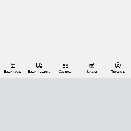
Ваши грузы
Ваши машины
Сервисы
Заказы
Профиль
АВТОМАТИЗАЦИЯ ПЕРЕВОЗОК
Площадки
Заказы
Торги
Тендеры
АТИ-Доки
GPS-мониторинг
АТИ Мессенджер
Цепочки грузов
API ATI.SU