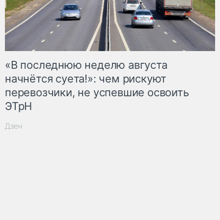
«В последнюю неделю августа
начнётся суета!»: чем рискуют
перевозчики, не успевшие освоить
ЭТрН
Дзен