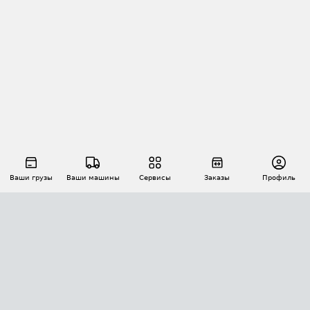
Ваши грузы
Ваши машины
Сервисы
Заказы
Профиль
АВТОМАТИЗАЦИЯ ПЕРЕВОЗОК
Площадки
Заказы
Торги
Тендеры
АТИ-Доки
GPS-мониторинг
АТИ Мессенджер
Цепочки грузов
API ATI.SU