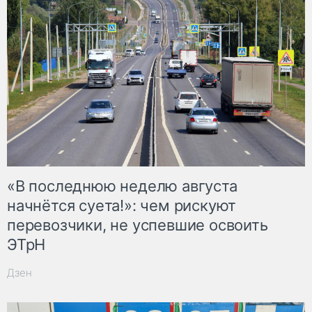
«В последнюю неделю августа
начнётся суета!»: чем рискуют
перевозчики, не успевшие освоить
ЭТрН
Дзен