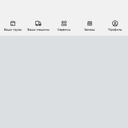
Ваши грузы
Ваши машины
Сервисы
Заказы
Профиль
АВТОМАТИЗАЦИЯ ПЕРЕВОЗОК
Площадки
Заказы
Торги
Тендеры
АТИ-Доки
GPS-мониторинг
АТИ Мессенджер
Цепочки грузов
API ATI.SU
ПОЛЕЗНОЕ
Расчет расстояний
БЕЗОПАСНОСТЬ
Академия ATI.SU
ATI.SU о безопасности
Звезды ATI.SU на вашем сайте
КОНТАКТЫ И ТАРИФЫ
Памятка по проверке контрагентов