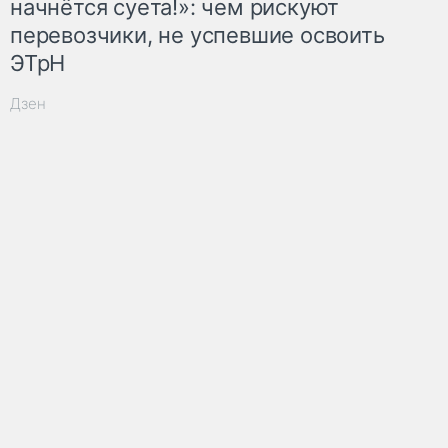
начнётся суета!»: чем рискуют
перевозчики, не успевшие освоить
ЭТрН
Дзен