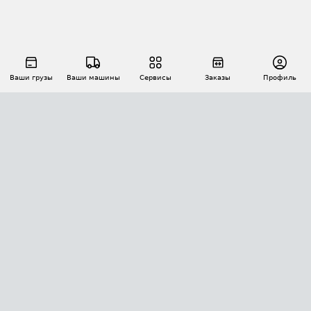
Ваши грузы
Ваши машины
Сервисы
Заказы
Профиль
АВТОМАТИЗАЦИЯ ПЕРЕВОЗОК
Площадки
Заказы
Торги
Тендеры
АТИ-Доки
GPS-мониторинг
АТИ Мессенджер
Цепочки грузов
API ATI.SU
ПОЛЕЗНОЕ
Расчет расстояний
БЕЗОПАСНОСТЬ
Академия ATI.SU
ATI.SU о безопасности
Звезды ATI.SU на вашем сайте
КОНТАКТЫ И ТАРИФЫ