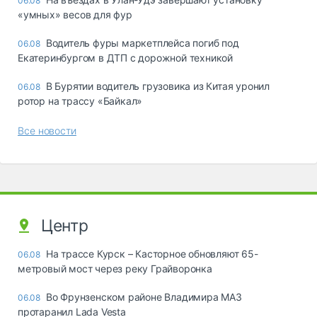
06.08
«yмныx» вecoв для фyp
Водитель фуры маркетплейса погиб под
06.08
Екатеринбургом в ДТП с дорожной техникой
В Бурятии водитель грузовика из Китая уронил
06.08
ротор на трассу «Байкал»
Все новости
Центр
На трассе Курск – Касторное обновляют 65-
06.08
метровый мост через реку Грайворонка
Во Фрунзенском районе Владимира МАЗ
06.08
протаранил Lada Vesta