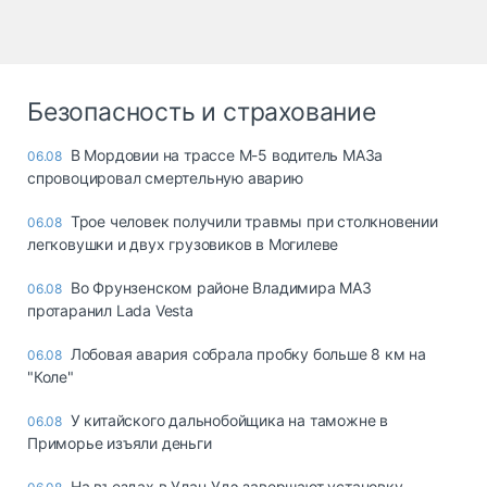
Безопасность и страхование
В Мордовии на трассе М-5 водитель МАЗа
06.08
спровоцировал смертельную аварию
Трое человек получили травмы при столкновении
06.08
легковушки и двух грузовиков в Могилеве
Во Фрунзенском районе Владимира МАЗ
06.08
протаранил Lada Vesta
Лобовая авария собрала пробку больше 8 км на
06.08
"Коле"
У китайского дальнобойщика на таможне в
06.08
Приморье изъяли деньги
Ha въeздax в Улaн-Удэ зaвepшaют ycтaнoвкy