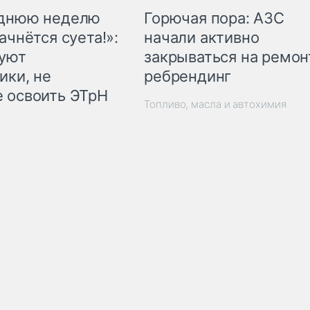
Горючая пора: АЗС
еднюю неделю
начали активно
ачнётся суета!»:
закрываться на ремон
куют
ребрендинг
ики, не
 освоить ЭТрН
Топливо, масла и автохимия