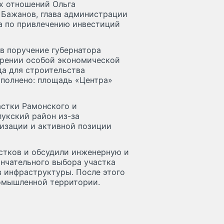
х отношений Ольга
 Бажанов, глава администрации
а по привлечению инвестиций
в поручение губернатора
ирении особой экономической
да для строительства
ыполнено: площадь «Центра»
астки Рамонского и
укский район из-за
изации и активной позиции
стков и обсудили инженерную и
нчательного выбора участка
в инфраструктуры. После этого
ромышленной территории.