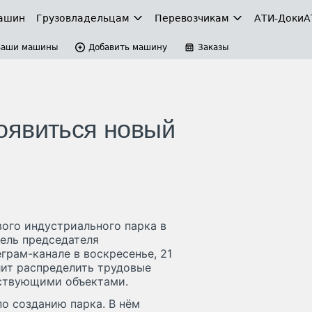
ашин
Грузовладельцам
Перевозчикам
АТИ-Доки
А
Ваши машины
Добавить машину
Заказы
оявиться новый
ого индустриального парка в
ель председателя
грам-канале в воскресенье, 21
лит распределить трудовые
ствующими объектами.
о созданию парка. В нём