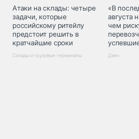
Атаки на склады: четыре
«В посл
задачи, которые
августа н
российскому ритейлу
чем рис
предстоит решить в
перевозч
кратчайшие сроки
успевшие
Склады и грузовые терминалы
Дзен