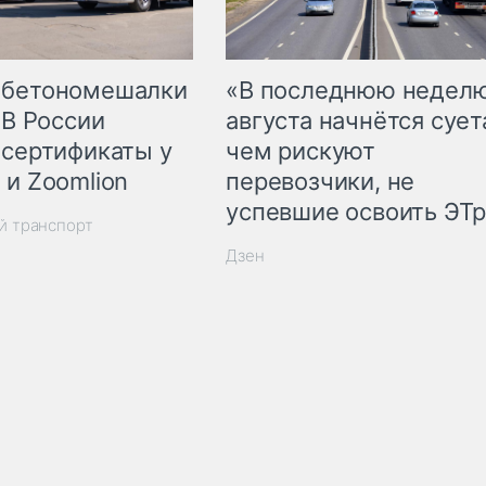
 бетономешалки
«В последнюю недел
 В России
августа начнётся суета
 сертификаты у
чем рискуют
 и Zoomlion
перевозчики, не
успевшие освоить ЭТ
й транспорт
Дзен