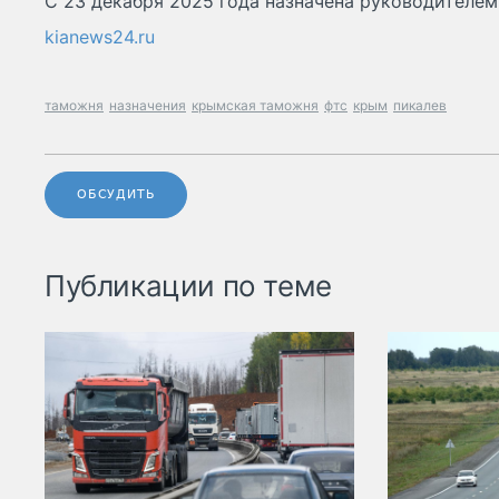
С 23 декабря 2025 года назначена руководителем
kianews24.ru
таможня
назначения
крымская таможня
фтс
крым
пикалев
ОБСУДИТЬ
Публикации по теме