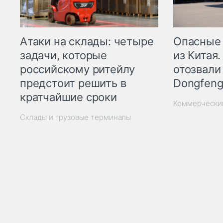
Опасные
Атаки на склады: четыре
из Китая.
задачи, которые
отозвали
российскому ритейлу
Dongfeng
предстоит решить в
кратчайшие сроки
Коммерчески
Склады и грузовые терминалы