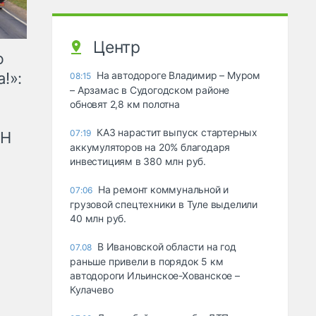
Центр
ю
!»:
На автодороге Владимир – Муром
08:15
– Арзамас в Судогодском районе
обновят 2,8 км полотна
КАЗ нарастит выпуск стартерных
07:19
рН
аккумуляторов на 20% благодаря
инвестициям в 380 млн руб.
На ремонт коммунальной и
07:06
грузовой спецтехники в Туле выделили
40 млн руб.
В Ивановской области на год
07.08
раньше привели в порядок 5 км
автодороги Ильинское-Хованское –
Кулачево