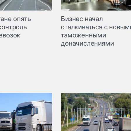
Бизнес начал
тане опять
сталкиваться с новым
контроль
таможенными
евозок
доначислениями