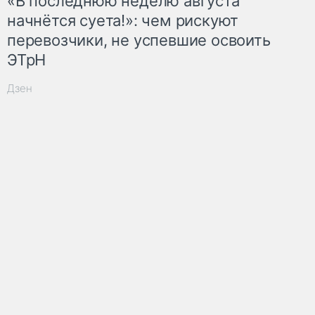
«В последнюю неделю августа
начнётся суета!»: чем рискуют
перевозчики, не успевшие освоить
ЭТрН
Дзен