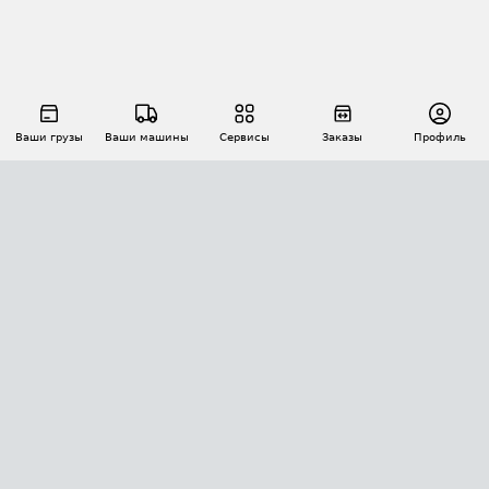
Ваши грузы
Ваши машины
Сервисы
Заказы
Профиль
АВТОМАТИЗАЦИЯ ПЕРЕВОЗОК
Площадки
Заказы
Торги
Тендеры
АТИ-Доки
GPS-мониторинг
АТИ Мессенджер
Цепочки грузов
API ATI.SU
ПОЛЕЗНОЕ
Расчет расстояний
БЕЗОПАСНОСТЬ
Академия ATI.SU
ATI.SU о безопасности