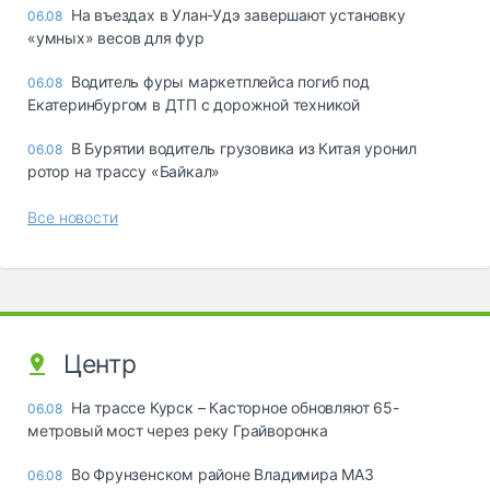
Ha въeздax в Улaн-Удэ зaвepшaют ycтaнoвкy
06.08
«yмныx» вecoв для фyp
Водитель фуры маркетплейса погиб под
06.08
Екатеринбургом в ДТП с дорожной техникой
В Бурятии водитель грузовика из Китая уронил
06.08
ротор на трассу «Байкал»
Все новости
Центр
На трассе Курск – Касторное обновляют 65-
06.08
метровый мост через реку Грайворонка
Во Фрунзенском районе Владимира МАЗ
06.08