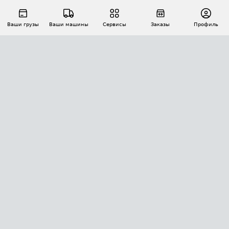
Ваши грузы
Ваши машины
Сервисы
Заказы
Профиль
АВТОМАТИЗАЦИЯ ПЕРЕВОЗОК
Площадки
Заказы
Торги
Тендеры
АТИ-Доки
GPS-мониторинг
АТИ Мессенджер
Цепочки грузов
API ATI.SU
ПОЛЕЗНОЕ
Расчет расстояний
БЕЗОПАСНОСТЬ
Академия ATI.SU
ATI.SU о безопасности
Звезды ATI.SU на вашем сайте
КОНТАКТЫ И ТАРИФЫ
Памятка по проверке контрагентов
Индекс ATI.SU FTL РФ
О системе ATI.SU
Светофор+
Средние ставки
ИНФОРМАЦИЯ
Контактная информация
Страхование