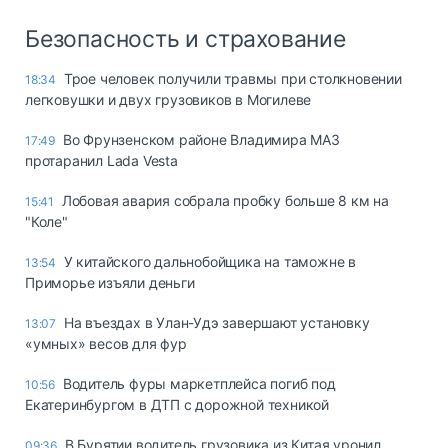
Безопасность и страхование
Трое человек получили травмы при столкновении
18:34
легковушки и двух грузовиков в Могилеве
Во Фрунзенском районе Владимира МАЗ
17:49
протаранил Lada Vesta
Лобовая авария собрала пробку больше 8 км на
15:41
"Коле"
У китайского дальнобойщика на таможне в
13:54
Приморье изъяли деньги
Ha въeздax в Улaн-Удэ зaвepшaют ycтaнoвкy
13:07
«yмныx» вecoв для фyp
Водитель фуры маркетплейса погиб под
10:56
Екатеринбургом в ДТП с дорожной техникой
В Бурятии водитель грузовика из Китая уронил
09:36