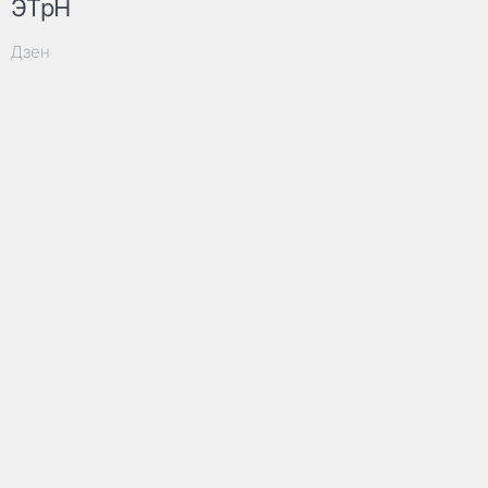
ЭТрН
Дзен