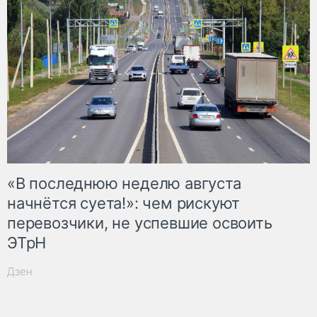
«В последнюю неделю августа
начнётся суета!»: чем рискуют
перевозчики, не успевшие освоить
ЭТрН
Дзен