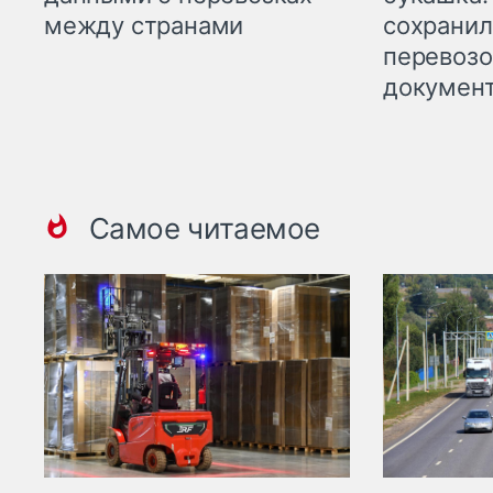
между странами
сохрани
перевоз
докумен
Самое читаемое