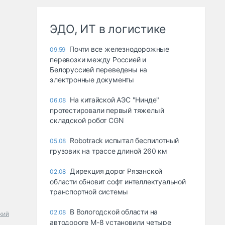
ЭДО, ИТ в логистике
Почти все железнодорожные
09:59
перевозки между Россией и
Белоруссией переведены на
электронные документы
На китайской АЭС "Нинде"
06.08
протестировали первый тяжелый
складской робот CGN
Robotrack испытал беспилотный
05.08
грузовик на трассе длиной 260 км
Дирекция дорог Рязанской
02.08
области обновит софт интеллектуальной
транспортной системы
В Вологодской области на
02.08
кий
автодороге М-8 установили четыре