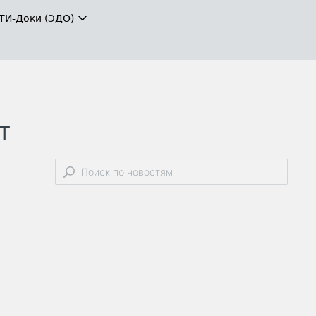
ТИ-Доки (ЭДО)
т