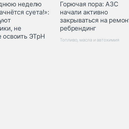
Горючая пора: АЗС
еднюю неделю
начали активно
ачнётся суета!»:
закрываться на ремон
куют
ребрендинг
ики, не
 освоить ЭТрН
Топливо, масла и автохимия