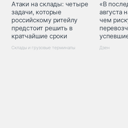
Атаки на склады: четыре
«В посл
задачи, которые
августа н
российскому ритейлу
чем рис
предстоит решить в
перевозч
кратчайшие сроки
успевшие
Склады и грузовые терминалы
Дзен