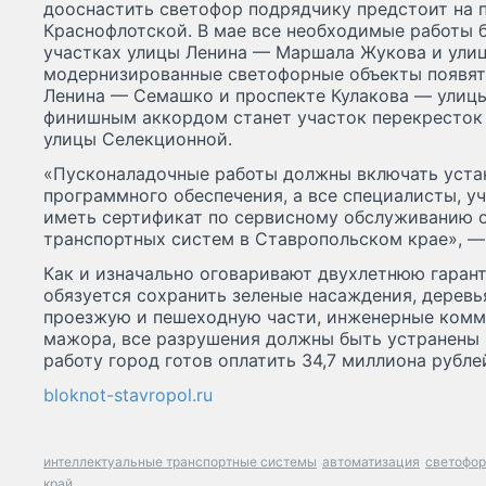
дооснастить светофор подрядчику предстоит на 
Краснофлотской. В мае все необходимые работы 
участках улицы Ленина — Маршала Жукова и улиц
модернизированные светофорные объекты появят
Ленина — Семашко и проспекте Кулакова — улицы
финишным аккордом станет участок перекресток
улицы Селекционной.
«Пусконаладочные работы должны включать уста
программного обеспечения, а все специалисты, 
иметь сертификат по сервисному обслуживанию 
транспортных систем в Ставропольском крае», —
Как и изначально оговаривают двухлетнюю гарант
обязуется сохранить зеленые насаждения, деревь
проезжую и пешеходную части, инженерные комму
мажора, все разрушения должны быть устранены в
работу город готов оплатить 34,7 миллиона рубле
bloknot-stavropol.ru
интеллектуальные транспортные системы
автоматизация
светофо
край