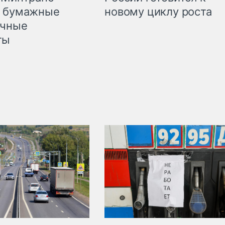
л бумажные
новому циклу роста
очные
ты