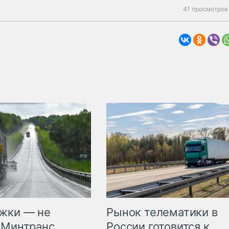
41 просмотров 
жки — не
Рынок телематики в
 Минтранс
России готовится к