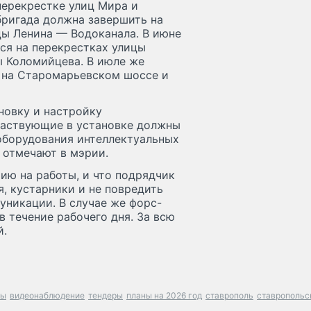
перекрестке улиц Мира и
бригада должна завершить на
ы Ленина — Водоканала. В июне
ся на перекрестках улицы
 Коломийцева. В июле же
 на Старомарьевском шоссе и
новку и настройку
участвующие в установке должны
оборудования интеллектуальных
 отмечают в мэрии.
ию на работы, и что подрядчик
я, кустарники и не повредить
никации. В случае же форс-
 течение рабочего дня. За всю
й.
ры
видеонаблюдение
тендеры
планы на 2026 год
ставрополь
ставропольс