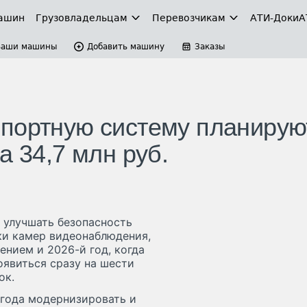
ашин
Грузовладельцам
Перевозчикам
АТИ-Доки
А
Ваши машины
Добавить машину
Заказы
портную систему планирую
а 34,7 млн руб.
 улучшать безопасность
ки камер видеонаблюдения,
нием и 2026-й год, когда
оявиться сразу на шести
ок.
 года модернизировать и