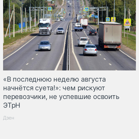
«В последнюю неделю августа
начнётся суета!»: чем рискуют
перевозчики, не успевшие освоить
ЭТрН
Дзен