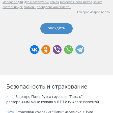
массовое дтп
дтп с автобусом
камаз
mercedes-benz actros
sollers
екатеринбург
тюмень
свердловская область
176 просмотров всего.
ОБСУДИТЬ
Безопасность и страхование
В центре Петербурга грузовая "Газель" с
21:12
ресторанным меню попала в ДТП с гужевой повозкой
Страховая компания "Пари" через суд в Туле
19:29