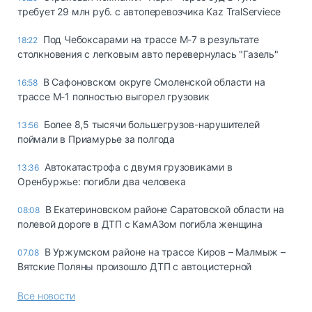
требует 29 млн руб. с автоперевозчика Kaz TralServiece
Под Чебоксарами на трассе М-7 в результате
18:22
столкновения с легковым авто перевернулась "Газель"
В Сафоновском округе Смоленской области на
16:58
трассе М-1 полностью выгорел грузовик
Более 8,5 тысячи большегрузов-нарушителей
13:56
поймали в Приамурье за полгода
Автокатастрофа с двумя грузовиками в
13:36
Оренбуржье: погибли два человека
В Екатериновском районе Саратовской области на
08:08
полевой дороге в ДТП с КамАЗом погибла женщина
В Уржумском районе на трассе Киров – Малмыж –
07.08
Вятские Поляны произошло ДТП с автоцистерной
Все новости