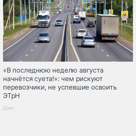
«В последнюю неделю августа
начнётся суета!»: чем рискуют
перевозчики, не успевшие освоить
ЭТрН
Дзен