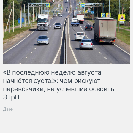
«В последнюю неделю августа
начнётся суета!»: чем рискуют
перевозчики, не успевшие освоить
ЭТрН
Дзен