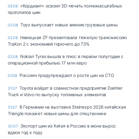
«Кордиант» освоил 3D-печать полномасштабных
05.08
прототипов шин
Toyo выпускает новые зимние грузовые шины
03.08
Немецкая ZF презентовала тяжелую трансмиссию
02.08
TraXon 2 с экономией горючего до 73%
Nokian Tyres вышла в плюс в первом полугодии с
02.08
операционной прибылью 17 млн евро
Россиян предупреждают о росте цен на СТО
01.08
Toyota войдет в совместное предприятие Daimler
31.07
Truck и Volvo по выпуску топливных элементов
В Германии на выставке Steinexpo 2026 китайская
31.07
Triangle покажет новые шины для спецтехники
Экспорт шин из Китая в Россию в июне вырос
30.07
вдвое год к году