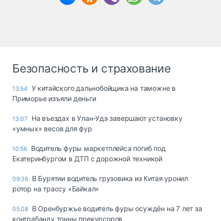
Безопасность и страхование
У китайского дальнобойщика на таможне в
13:54
Приморье изъяли деньги
Ha въeздax в Улaн-Удэ зaвepшaют ycтaнoвкy
13:07
«yмныx» вecoв для фyp
Водитель фуры маркетплейса погиб под
10:56
Екатеринбургом в ДТП с дорожной техникой
В Бурятии водитель грузовика из Китая уронил
09:36
ротор на трассу «Байкал»
В Оренбуржье водитель фуры осуждён на 7 лет за
05.08
контрабанду тонны прекурсоров