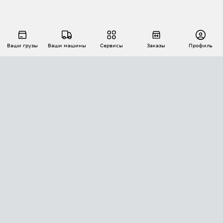
Ваши грузы
Ваши машины
Сервисы
Заказы
Профиль
АВТОМАТИЗАЦИЯ ПЕРЕВОЗОК
Площадки
Заказы
Торги
Тендеры
АТИ-Доки
GPS-мониторинг
АТИ Мессенджер
Цепочки грузов
API ATI.SU
ПОЛЕЗНОЕ
Расчет расстояний
БЕЗОПАСНОСТЬ
Академия ATI.SU
ATI.SU о безопасности
Звезды ATI.SU на вашем сайте
КОНТАКТЫ И ТАРИФЫ
Памятка по проверке контрагентов
Индекс ATI.SU FTL РФ