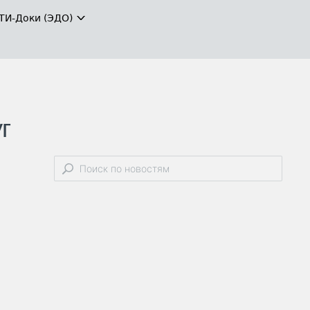
ТИ-Доки (ЭДО)
г