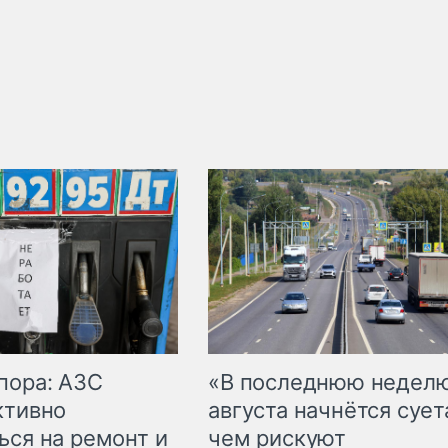
пора: АЗС
«В последнюю недел
ктивно
августа начнётся суета
ься на ремонт и
чем рискуют