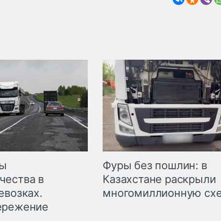
мы
Фуры без пошлин: в
чества в
Казахстане раскрыли
евозках.
многомиллионную сх
ережение