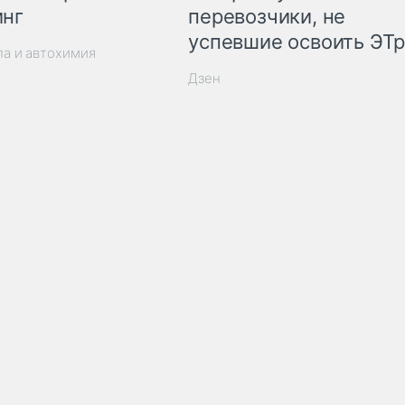
инг
перевозчики, не
успевшие освоить ЭТ
ла и автохимия
Дзен