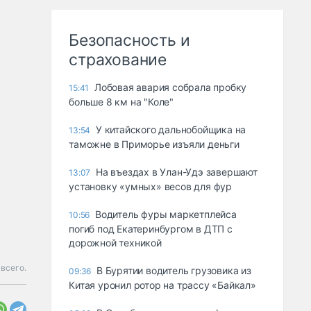
Безопасность и
страхование
Лобовая авария собрала пробку
15:41
больше 8 км на "Коле"
У китайского дальнобойщика на
13:54
таможне в Приморье изъяли деньги
Ha въeздax в Улaн-Удэ зaвepшaют
13:07
ycтaнoвкy «yмныx» вecoв для фyp
Водитель фуры маркетплейса
10:56
погиб под Екатеринбургом в ДТП с
дорожной техникой
всего.
В Бурятии водитель грузовика из
09:36
Китая уронил ротор на трассу «Байкал»