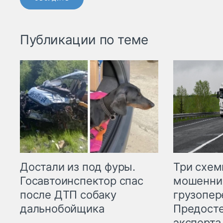
Публикации по теме
Три схе
Достали из под фуры.
мошенни
Госавтоинспектор спас
грузопер
после ДТП собаку
Предост
дальнобойщика
эксперта