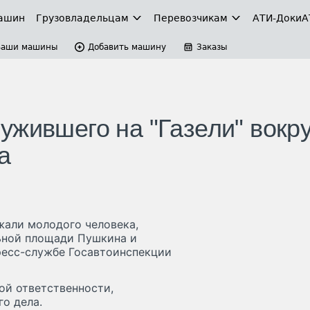
ашин
Грузовладельцам
Перевозчикам
АТИ-Доки
А
Ваши машины
Добавить машину
Заказы
ужившего на "Газели" вокру
а
жали молодого человека,
ьной площади Пушкина и
ресс-службе Госавтоинспекции
ой ответственности,
о дела.