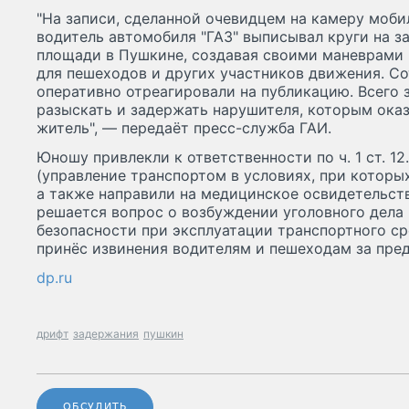
"На записи, сделанной очевидцем на камеру мобил
водитель автомобиля "ГАЗ" выписывал круги на 
площади в Пушкине, создавая своими маневрами 
для пешеходов и других участников движения. С
оперативно отреагировали на публикацию. Всего 
разыскать и задержать нарушителя, которым ока
житель", — передаёт пресс-служба ГАИ.
Юношу привлекли к ответственности по ч. 1 ст. 12.5,
(управление транспортом в условиях, при которых
а также направили на медицинское освидетельст
решается вопрос о возбуждении уголовного дела по
безопасности при эксплуатации транспортного ср
принёс извинения водителям и пешеходам за пре
dp.ru
дрифт
задержания
пушкин
ОБСУДИТЬ