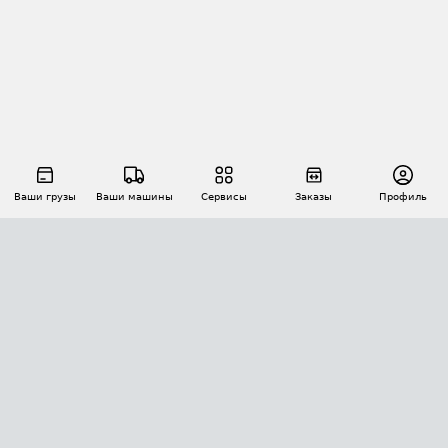
Ваши грузы
Ваши машины
Сервисы
Заказы
Профиль
АВТОМАТИЗАЦИЯ ПЕРЕВОЗОК
Площадки
Заказы
Торги
Тендеры
АТИ-Доки
GPS-мониторинг
АТИ Мессенджер
Цепочки грузов
API ATI.SU
ПОЛЕЗНОЕ