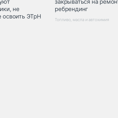
закрываться на ремон
куют
ребрендинг
ики, не
 освоить ЭТрН
Топливо, масла и автохимия