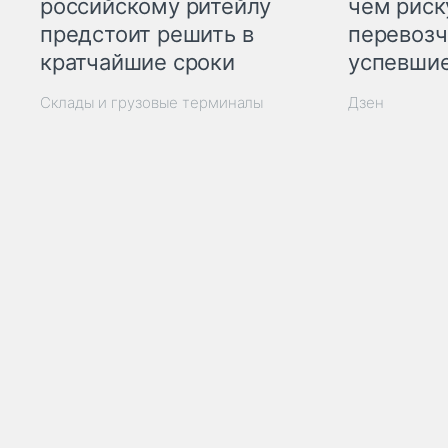
российскому ритейлу
чем рис
предстоит решить в
перевозч
кратчайшие сроки
успевшие
Склады и грузовые терминалы
Дзен