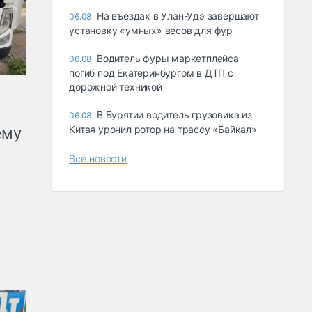
Ha въeздax в Улaн-Удэ зaвepшaют
06.08
ycтaнoвкy «yмныx» вecoв для фyp
Водитель фуры маркетплейса
06.08
погиб под Екатеринбургом в ДТП с
дорожной техникой
В Бурятии водитель грузовика из
06.08
Китая уронил ротор на трассу «Байкал»
ему
Все новости