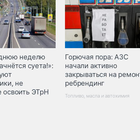
Горючая пора: АЗС
еднюю неделю
начали активно
ачнётся суета!»:
закрываться на ремон
куют
ребрендинг
ики, не
 освоить ЭТрН
Топливо, масла и автохимия