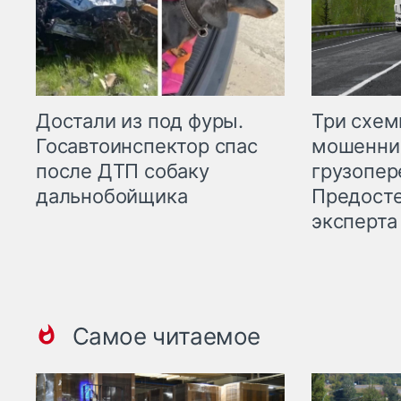
Три схе
Достали из под фуры.
мошенни
Госавтоинспектор спас
грузопер
после ДТП собаку
Предост
дальнобойщика
эксперта
Самое читаемое