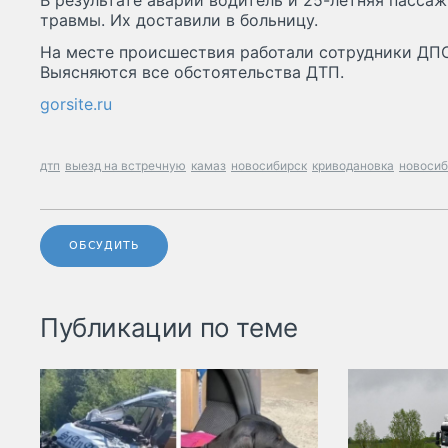
В результате аварии водитель и 25-летняя пасса
травмы. Их доставили в больницу.
На месте происшествия работали сотрудники ДПС
Выясняются все обстоятельства ДТП.
gorsite.ru
дтп
выезд на встречную
камаз
новосибирск
криводановка
новосиб
ОБСУДИТЬ
Публикации по теме