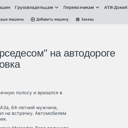
ашин
Грузовладельцам
Перевозчикам
АТИ-Доки
А
Ваши машины
Добавить машину
Заказы
рседесом" на автодороге
овка
речную полосу и врезался в
АЗа, 64-летний мужчина,
ал на встречку. Автомобилем
ек.