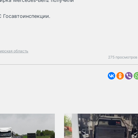
жирка Mercedes-Benz получили
 Госавтоинспекции.
ирская область
275 просмотров 