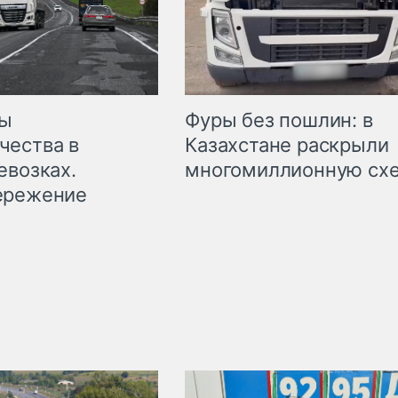
мы
Фуры без пошлин: в
чества в
Казахстане раскрыли
евозках.
многомиллионную сх
ережение