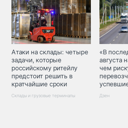
Атаки на склады: четыре
«В посл
задачи, которые
августа н
российскому ритейлу
чем рис
предстоит решить в
перевозч
кратчайшие сроки
успевшие
Склады и грузовые терминалы
Дзен