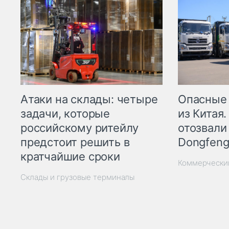
Опасные
Атаки на склады: четыре
из Китая.
задачи, которые
отозвали
российскому ритейлу
Dongfeng
предстоит решить в
кратчайшие сроки
Коммерчески
Склады и грузовые терминалы