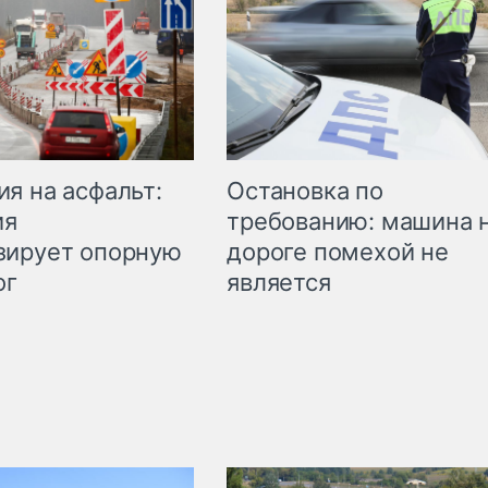
Остановка по
я на асфальт:
требованию: машина 
ия
дороге помехой не
зирует опорную
является
ог