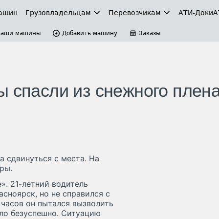
ашин
Грузовладельцам
Перевозчикам
АТИ-Доки
А
Ваши машины
Добавить машину
Заказы
ы спасли из снежного плен
а сдвинуться с места. На
ры.
». 21-летний водитель
сноярск, но не справился с
х часов он пытался вызволить
ло безуспешно. Ситуацию