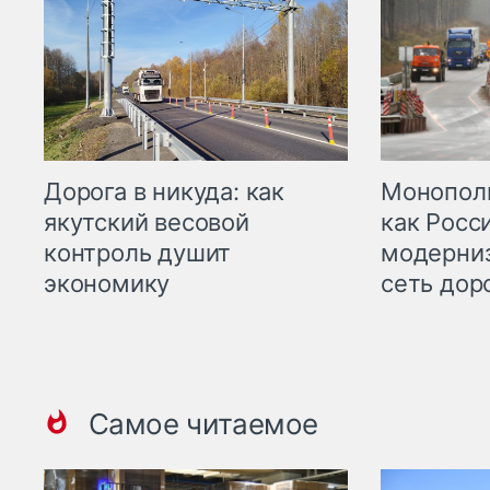
Дорога в никуда: как
Монополи
якутский весовой
как Росс
контроль душит
модерни
экономику
сеть дор
Самое читаемое