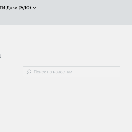
ТИ-Доки (ЭДО)
а