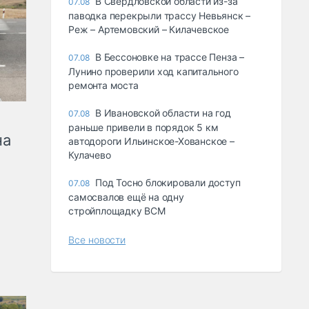
В Свердловской области из-за
07.08
паводка перекрыли трассу Невьянск –
Реж – Артемовский – Килачевское
В Бессоновке на трассе Пенза –
07.08
Лунино проверили ход капитального
ремонта моста
В Ивановской области на год
07.08
раньше привели в порядок 5 км
на
автодороги Ильинское-Хованское –
Кулачево
Под Тосно блокировали доступ
07.08
самосвалов ещё на одну
стройплощадку ВСМ
Все новости