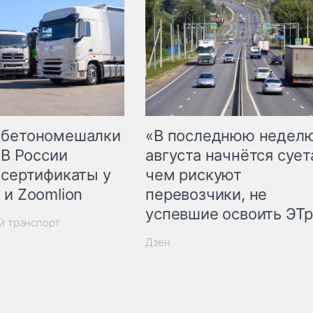
 бетономешалки
«В последнюю недел
 В России
августа начнётся суета
 сертификаты у
чем рискуют
 и Zoomlion
перевозчики, не
успевшие освоить ЭТ
й транспорт
Дзен