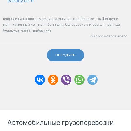
eadaily.com
очереди на границе
международные автоперевозки
гтк беларуси
мапп каменный лог
мапп бенякони
белорусско-литовская граница
беларусь
литва
прибалтика
56 просмотров всего.
ОБСУДИТЬ
Автомобильные грузоперевозки