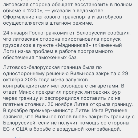
литовская сторона обещает восстановить в полном
объеме к 12:00», — указали в ведомстве.
Оформление легкового транспорта и автобусов
осуществляется в штатном режиме.
24 января Госпогранкомитет Белоруссии сообщил,
что литовская сторона приостановила пропуск
грузовиков в пункте «Мядининкай» («Каменный
Лог») из-за проблем в работе программного
обеспечения таможенных баз.
Литовско-белорусская граница была по
одностороннему решению Вильнюса закрыта с 29
октября 2025 года из-за запусков
контрабандистами метеозондов с сигаретами. В
ответ Минск прекратил пропуск литовских фур
через границу и распорядился поставить их на
платные стоянки. 20 ноября Литва открыла границу.
В декабре премьер-министр Литвы Инга Ругинене
заявила, что Вильнюс готов вновь закрыть границу с
Белоруссией, если не получит помощь со стороны
ЕС и США в борьбе с воздушной контрабандой.