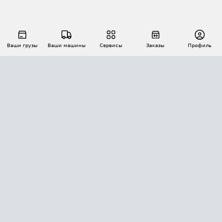
Ваши грузы
Ваши машины
Сервисы
Заказы
Профиль
АВТОМАТИЗАЦИЯ ПЕРЕВОЗОК
Площадки
Заказы
Торги
Тендеры
АТИ-Доки
GPS-мониторинг
АТИ Мессенджер
Цепочки грузов
API ATI.SU
ПОЛЕЗНОЕ
Расчет расстояний
БЕЗОПАСНОСТЬ
Академия ATI.SU
ATI.SU о безопасности
Звезды ATI.SU на вашем сайте
КОНТАКТЫ И ТАРИФЫ
Памятка по проверке контрагентов
Индекс ATI.SU FTL РФ