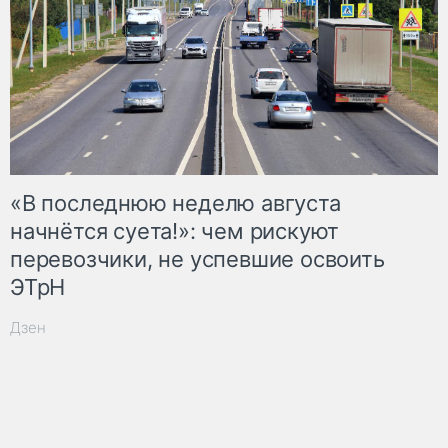
«В последнюю неделю августа
начнётся суета!»: чем рискуют
перевозчики, не успевшие освоить
ЭТрН
Дзен