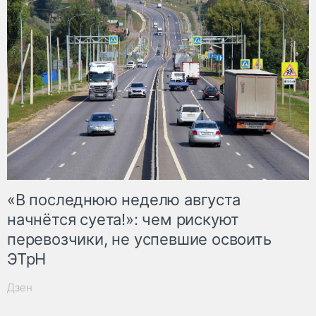
«В последнюю неделю августа
начнётся суета!»: чем рискуют
перевозчики, не успевшие освоить
ЭТрН
Дзен