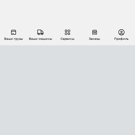
Ваши грузы
Ваши машины
Сервисы
Заказы
Профиль
АВТОМАТИЗАЦИЯ ПЕРЕВОЗОК
Площадки
Заказы
Торги
Тендеры
АТИ-Доки
GPS-мониторинг
АТИ Мессенджер
Цепочки грузов
API ATI.SU
ПОЛЕЗНОЕ
Расчет расстояний
БЕЗОПАСНОСТЬ
Академия ATI.SU
ATI.SU о безопасности