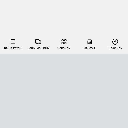
Ваши грузы
Ваши машины
Сервисы
Заказы
Профиль
АВТОМАТИЗАЦИЯ ПЕРЕВОЗОК
Площадки
Заказы
Торги
Тендеры
АТИ-Доки
GPS-мониторинг
АТИ Мессенджер
Цепочки грузов
API ATI.SU
ПОЛЕЗНОЕ
Расчет расстояний