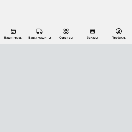
Ваши грузы
Ваши машины
Сервисы
Заказы
Профиль
АВТОМАТИЗАЦИЯ ПЕРЕВОЗОК
Площадки
Заказы
Торги
Тендеры
АТИ-Доки
GPS-мониторинг
АТИ Мессенджер
Цепочки грузов
API ATI.SU
ПОЛЕЗНОЕ
Расчет расстояний
БЕЗОПАСНОСТЬ
Академия ATI.SU
ATI.SU о безопасности