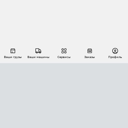
Ваши грузы
Ваши машины
Сервисы
Заказы
Профиль
АВТОМАТИЗАЦИЯ ПЕРЕВОЗОК
Площадки
Заказы
Торги
Тендеры
АТИ-Доки
GPS-мониторинг
АТИ Мессенджер
Цепочки грузов
API ATI.SU
ПОЛЕЗНОЕ