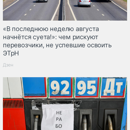
«В последнюю неделю августа
начнётся суета!»: чем рискуют
перевозчики, не успевшие освоить
ЭТрН
Дзен