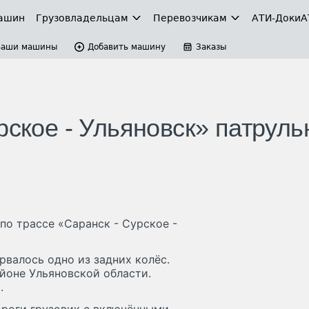
ашин
Грузовладельцам
Перевозчикам
АТИ-Доки
А
Ваши машины
Добавить машину
Заказы
рское - Ульяновск» патрул
о трассе «Саранск - Сурское -
рвалось одно из задних колёс.
йоне Ульяновской области.
.