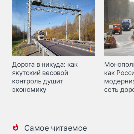
Дорога в никуда: как
Монополи
якутский весовой
как Росс
контроль душит
модерни
экономику
сеть дор
Самое читаемое