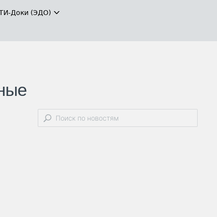
ТИ-Доки (ЭДО)
ьные