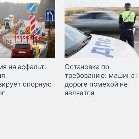
Остановка по
я на асфальт:
требованию: машина 
ия
дороге помехой не
зирует опорную
является
ог