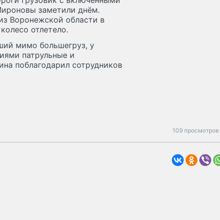
ороги грузовик с включёнными
Мироновы заметили днём.
 из Воронежской области в
 колесо отлетело.
ший мимо большегруз, у
иями патрульные и
ина поблагодарил сотрудников
109 просмотров 