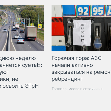
Горючая пора: АЗС
еднюю неделю
начали активно
ачнётся суета!»:
закрываться на ремон
куют
ребрендинг
ики, не
 освоить ЭТрН
Топливо, масла и автохимия