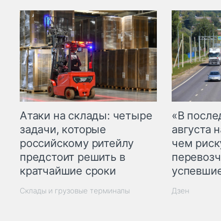
Атаки на склады: четыре
«В посл
задачи, которые
августа н
российскому ритейлу
чем рис
предстоит решить в
перевозч
кратчайшие сроки
успевшие
Склады и грузовые терминалы
Дзен