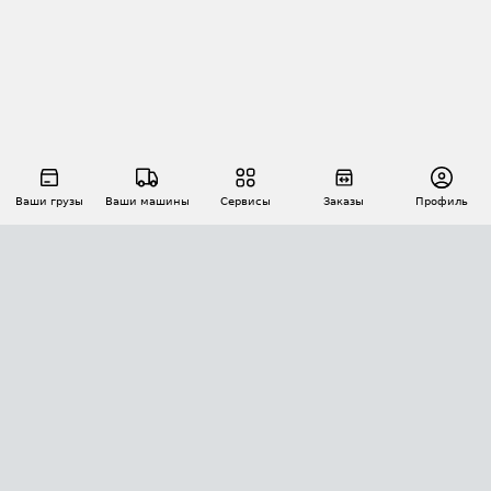
Ваши грузы
Ваши машины
Сервисы
Заказы
Профиль
АВТОМАТИЗАЦИЯ ПЕРЕВОЗОК
Площадки
Заказы
Торги
Тендеры
АТИ-Доки
GPS-мониторинг
АТИ Мессенджер
Цепочки грузов
API ATI.SU
ПОЛЕЗНОЕ