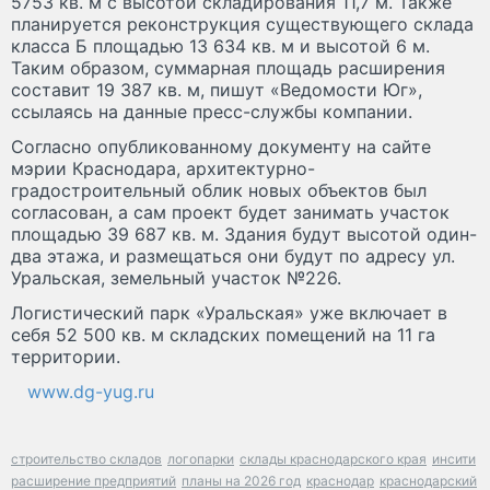
5753 кв. м с высотой складирования 11,7 м. Также
планируется реконструкция существующего склада
класса Б площадью 13 634 кв. м и высотой 6 м.
Таким образом, суммарная площадь расширения
составит 19 387 кв. м, пишут «Ведомости Юг»,
ссылаясь на данные пресс-службы компании.
Согласно опубликованному документу на сайте
мэрии Краснодара, архитектурно-
градостроительный облик новых объектов был
согласован, а сам проект будет занимать участок
площадью 39 687 кв. м. Здания будут высотой один-
два этажа, и размещаться они будут по адресу ул.
Уральская, земельный участок №226.
Логистический парк «Уральская» уже включает в
себя 52 500 кв. м складских помещений на 11 га
территории.
www.dg-yug.ru
строительство складов
логопарки
склады краснодарского края
инсити
расширение предприятий
планы на 2026 год
краснодар
краснодарский