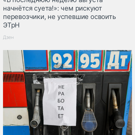
начнётся суета!»: чем рискуют
перевозчики, не успевшие освоить
ЭТрН
Дзен