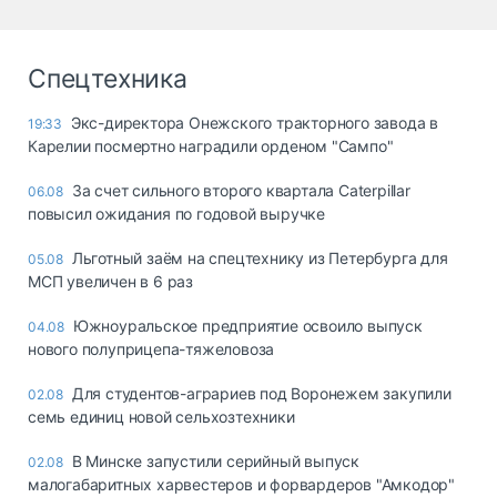
Спецтехника
Экс-директора Онежского тракторного завода в
19:33
Карелии посмертно наградили орденом "Сампо"
За счет сильного второго квартала Caterpillar
06.08
повысил ожидания по годовой выручке
Льготный заём на спецтехнику из Петербурга для
05.08
МСП увеличен в 6 раз
Южноуральское предприятие освоило выпуск
04.08
нового полуприцепа-тяжеловоза
Для студентов-аграриев под Воронежем закупили
02.08
семь единиц новой сельхозтехники
В Минске запустили серийный выпуск
02.08
малогабаритных харвестеров и форвардеров "Амкодор"