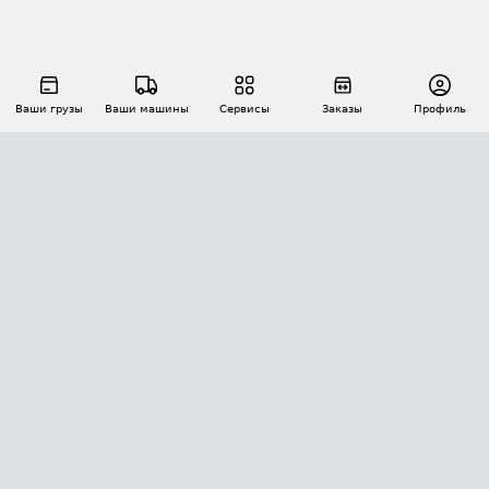
Ваши грузы
Ваши машины
Сервисы
Заказы
Профиль
АВТОМАТИЗАЦИЯ ПЕРЕВОЗОК
Площадки
Заказы
Торги
Тендеры
АТИ-Доки
GPS-мониторинг
АТИ Мессенджер
Цепочки грузов
API ATI.SU
ПОЛЕЗНОЕ
Расчет расстояний
БЕЗОПАСНОСТЬ
Академия ATI.SU
ATI.SU о безопасности
Звезды ATI.SU на вашем сайте
КОНТАКТЫ И ТАРИФЫ
Памятка по проверке контрагентов