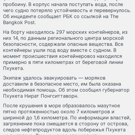
пробоину. В корпус начала поступать вода, после
чего судно потеряло устойчивость и перевернулось.
Об инциденте сообщает РБК со ссылкой на The
Bangkok Post.
На борту находилось 297 морских контейнеров, из
них 14, по данным регионального центра морской
безопасности, содержали опасные вещества. Все
контейнеры ушли под воду вместе с судном. В
момент происшествия контейнеровоз находился
примерно в пяти километрах от береговой линии
Пхукета.
Экипаж удалось эвакуировать — моряков
доставили в безопасное место, им была оказана
необходимая помощь. Об этом сообщил губернатор
Пхукета Нират Понгситтаворн.
После крушения в море образовалось мазутное
пятно протяженностью около 7 километров и
шириной до 1,6 километра. По информации властей,
загрязнение пока смещается в сторону от острова,
следов нефтепродуктов вдоль побережья Пхукета