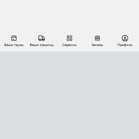
Ваши грузы
Ваши машины
Сервисы
Заказы
Профиль
АВТОМАТИЗАЦИЯ ПЕРЕВОЗОК
Площадки
Заказы
Торги
Тендеры
АТИ-Доки
GPS-мониторинг
АТИ Мессенджер
Цепочки грузов
API ATI.SU
ПОЛЕЗНОЕ
Расчет расстояний
БЕЗОПАСНОСТЬ
Академия ATI.SU