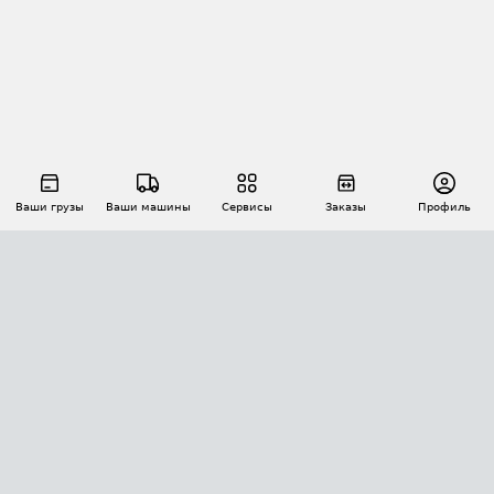
Ваши грузы
Ваши машины
Сервисы
Заказы
Профиль
АВТОМАТИЗАЦИЯ ПЕРЕВОЗОК
Площадки
Заказы
Торги
Тендеры
АТИ-Доки
GPS-мониторинг
АТИ Мессенджер
Цепочки грузов
API ATI.SU
ПОЛЕЗНОЕ