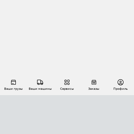
Ваши грузы
Ваши машины
Сервисы
Заказы
Профиль
АВТОМАТИЗАЦИЯ ПЕРЕВОЗОК
Площадки
Заказы
Торги
Тендеры
АТИ-Доки