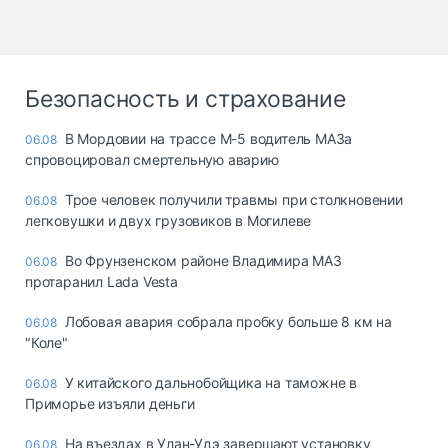
Безопасность и страхование
В Мордовии на трассе М-5 водитель МАЗа
06.08
спровоцировал смертельную аварию
Трое человек получили травмы при столкновении
06.08
легковушки и двух грузовиков в Могилеве
Во Фрунзенском районе Владимира МАЗ
06.08
протаранил Lada Vesta
Лобовая авария собрала пробку больше 8 км на
06.08
"Коле"
У китайского дальнобойщика на таможне в
06.08
Приморье изъяли деньги
Ha въeздax в Улaн-Удэ зaвepшaют ycтaнoвкy
06.08