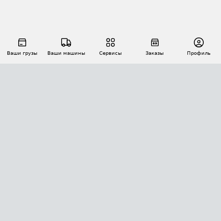
Ваши грузы
Ваши машины
Сервисы
Заказы
Профиль
АВТОМАТИЗАЦИЯ ПЕРЕВОЗОК
Площадки
Заказы
Торги
Тендеры
АТИ-Доки
GPS-мониторинг
АТИ Мессенджер
Цепочки грузов
API ATI.SU
ПОЛЕЗНОЕ
Расчет расстояний
БЕЗОПАСНОСТЬ
Академия ATI.SU
ATI.SU о безопасности
Звезды ATI.SU на вашем сайте
КОНТАКТЫ И ТАРИФЫ