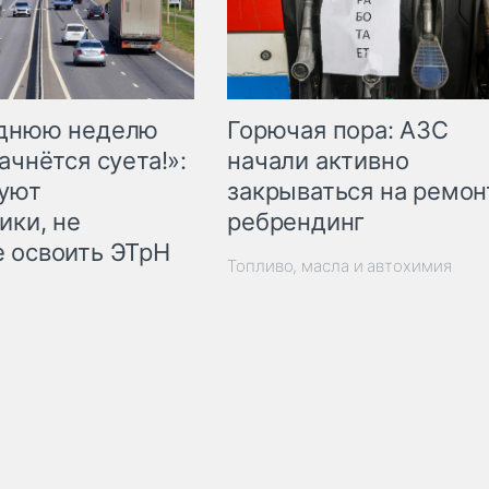
Горючая пора: АЗС
еднюю неделю
начали активно
ачнётся суета!»:
закрываться на ремон
куют
ребрендинг
ики, не
 освоить ЭТрН
Топливо, масла и автохимия