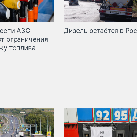
сети АЗС
Дизель остаётся в Ро
т ограничения
жу топлива