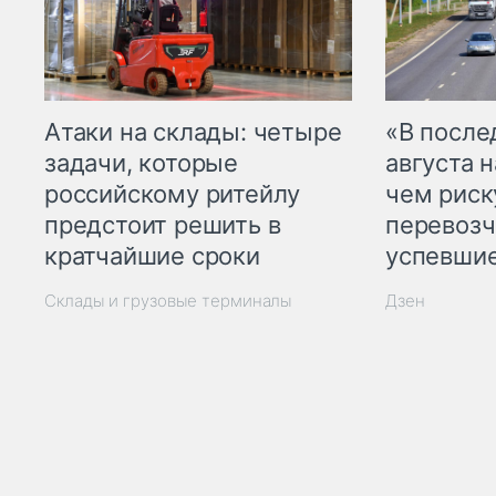
Атаки на склады: четыре
«В посл
задачи, которые
августа н
российскому ритейлу
чем рис
предстоит решить в
перевозч
кратчайшие сроки
успевшие
Склады и грузовые терминалы
Дзен