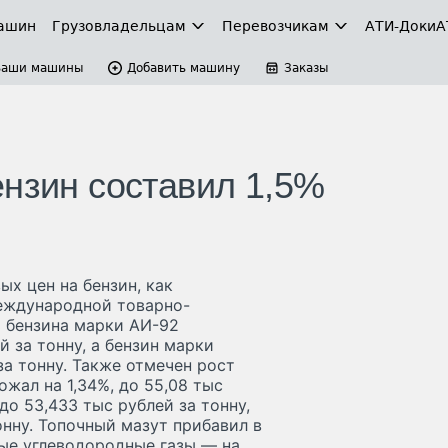
ашин
Грузовладельцам
Перевозчикам
АТИ-Доки
А
Ваши машины
Добавить машину
Заказы
ензин составил 1,5%
х цен на бензин, как
еждународной товарно-
ь бензина марки АИ-92
й за тонну, а бензин марки
за тонну. Также отмечен рост
ожал на 1,34%, до 55,08 тыс
до 53,433 тыс рублей за тонну,
онну. Топочный мазут прибавил в
нные углеводородные газы — на