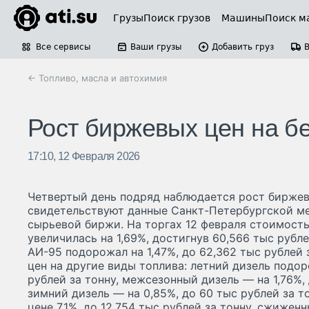
Грузы
Поиск грузов
Машины
Поиск м
Все сервисы
Ваши грузы
Добавить груз
← Топливо, масла и автохимия
Рост биржевых цен на б
17:10, 12 Февраля 2026
Четвертый день подряд наблюдается рост биржевы
свидетельствуют данные Санкт-Петербургской м
сырьевой биржи. На торгах 12 февраля стоимост
увеличилась на 1,69%, достигнув 60,566 тыс рубле
АИ-95 подорожал на 1,47%, до 62,362 тыс рублей 
цен на другие виды топлива: летний дизель подор
рублей за тонну, межсезонный дизель — на 1,76%, 
зимний дизель — на 0,85%, до 60 тыс рублей за т
цене 7,1%, до 12,754 тыс рублей за тонну, сжиже