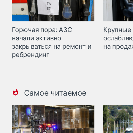
Горючая пора: АЗС
Крупные 
начали активно
ослабляю
закрываться на ремонт и
на прода
ребрендинг
Самое читаемое