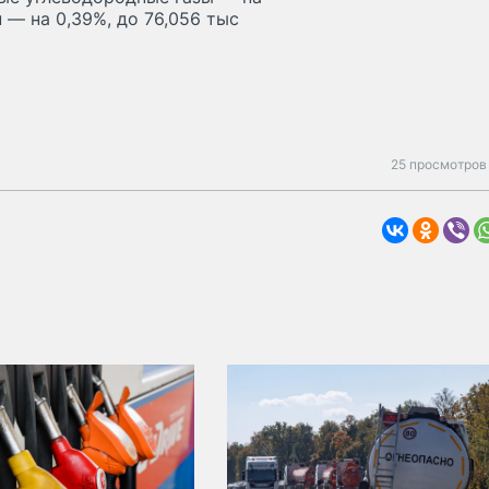
н — на 0,39%, до 76,056 тыс
25 просмотров 