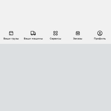
Ваши грузы
Ваши машины
Сервисы
Заказы
Профиль
АВТОМАТИЗАЦИЯ ПЕРЕВОЗОК
Площадки
Заказы
Торги
Тендеры
АТИ-Доки
GPS-мониторинг
АТИ Мессенджер
Цепочки грузов
API ATI.SU
ПОЛЕЗНОЕ
Расчет расстояний
БЕЗОПАСНОСТЬ