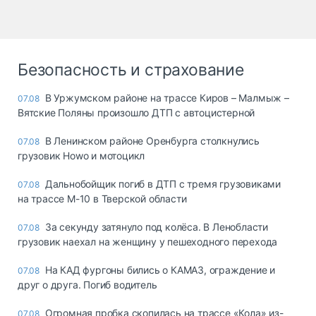
Безопасность и страхование
В Уржумском районе на трассе Киров – Малмыж –
07.08
Вятские Поляны произошло ДТП с автоцистерной
В Ленинском районе Оренбурга столкнулись
07.08
грузовик Howo и мотоцикл
Дальнобойщик погиб в ДТП с тремя грузовиками
07.08
на трассе М-10 в Тверской области
За секунду затянуло под колёса. В Ленобласти
07.08
грузовик наехал на женщину у пешеходного перехода
На КАД фургоны бились о КАМАЗ, ограждение и
07.08
друг о друга. Погиб водитель
Огромная пробка скопилась на трассе «Кола» из-
07.08