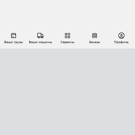
Ваши грузы
Ваши машины
Сервисы
Заказы
Профиль
АВТОМАТИЗАЦИЯ ПЕРЕВОЗОК
Площадки
Заказы
Торги
Тендеры
АТИ-Доки
GPS-мониторинг
АТИ Мессенджер
Цепочки грузов
API ATI.SU
ПОЛЕЗНОЕ
Расчет расстояний
БЕЗОПАСНОСТЬ
Академия ATI.SU