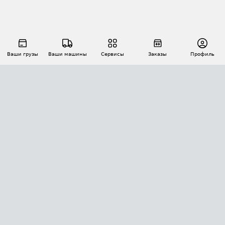
Ваши грузы
Ваши машины
Сервисы
Заказы
Профиль
АВТОМАТИЗАЦИЯ ПЕРЕВОЗОК
Площадки
Заказы
Торги
Тендеры
АТИ-Доки
GPS-мониторинг
АТИ Мессенджер
Цепочки грузов
API ATI.SU
ПОЛЕЗНОЕ
Расчет расстояний
БЕЗОПАСНОСТЬ
Академия ATI.SU
ATI.SU о безопасности
Звезды ATI.SU на вашем сайте
КОНТАКТЫ И ТАРИФЫ