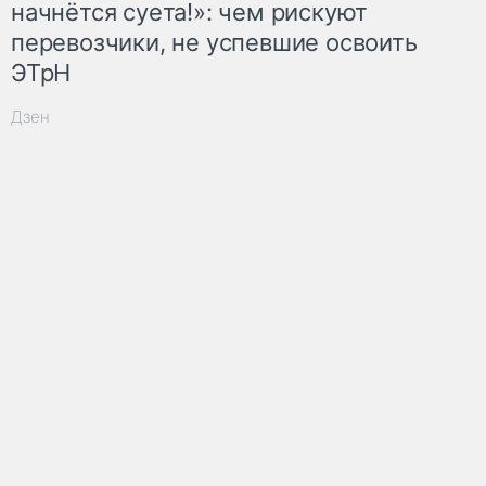
начнётся суета!»: чем рискуют
перевозчики, не успевшие освоить
ЭТрН
Дзен