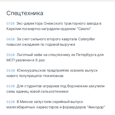
Спецтехника
Экс-директора Онежского тракторного завода в
07.08
Карелии посмертно наградили орденом "Сампо"
За счет сильного второго квартала Caterpillar
06.08
повысил ожидания по годовой выручке
Льготный заём на спецтехнику из Петербурга для
05.08
МСП увеличен в 6 раз
Южноуральское предприятие освоило выпуск
04.08
нового полуприцепа-тяжеловоза
Для студентов-аграриев под Воронежем закупили
02.08
семь единиц новой сельхозтехники
В Минске запустили серийный выпуск
02.08
малогабаритных харвестеров и форвардеров "Амкодор"