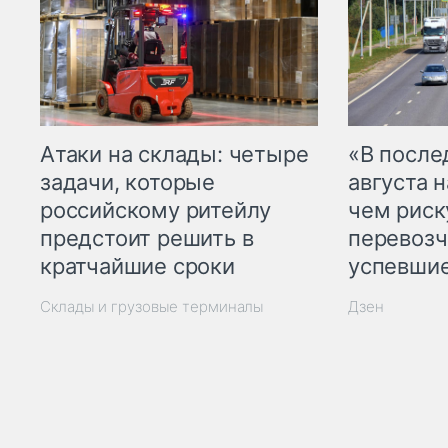
Атаки на склады: четыре
«В посл
задачи, которые
августа н
российскому ритейлу
чем рис
предстоит решить в
перевозч
кратчайшие сроки
успевшие
Склады и грузовые терминалы
Дзен