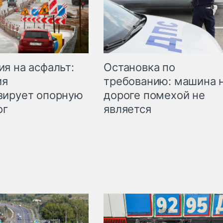
Остановка по
я на асфальт:
требованию: машина 
ия
дороге помехой не
зирует опорную
является
ог