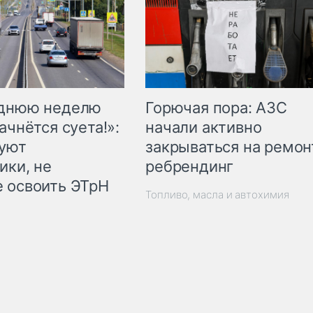
Горючая пора: АЗС
еднюю неделю
начали активно
ачнётся суета!»:
закрываться на ремон
куют
ребрендинг
ики, не
 освоить ЭТрН
Топливо, масла и автохимия