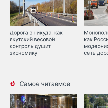
Дорога в никуда: как
Монополи
якутский весовой
как Росс
контроль душит
модерни
экономику
сеть дор
Самое читаемое