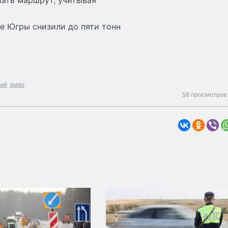
ать маршрут, учитывая
е Югры снизили до пяти тонн
ый
хмао
58 просмотров 