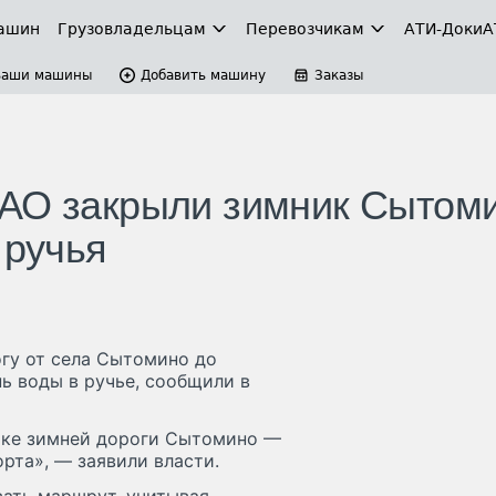
ашин
Грузовладельцам
Перевозчикам
АТИ-Доки
А
Ваши машины
Добавить машину
Заказы
МАО закрыли зимник Сытом
 ручья
гу от села Сытомино до
нь воды в ручье, сообщили в
стке зимней дороги Сытомино —
рта», — заявили власти.