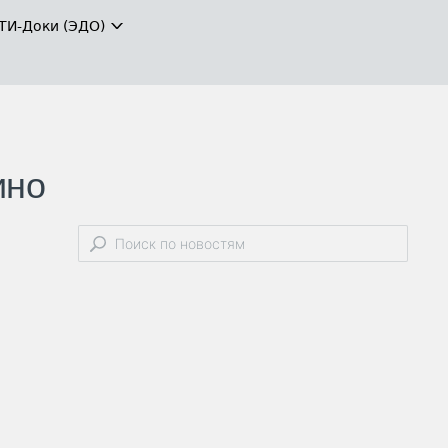
ТИ-Доки (ЭДО)
ино