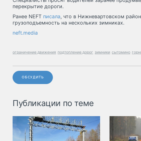
Специалисты просят водителей заранее продумыв
перекрытие дороги.
Ранее NEFT
писала
, что в Нижневартовском район
грузоподъемность на нескольких зимниках.
neft.media
ограничение движения
подтопление дорог
зимники
сытомино
горн
ОБСУДИТЬ
Публикации по теме