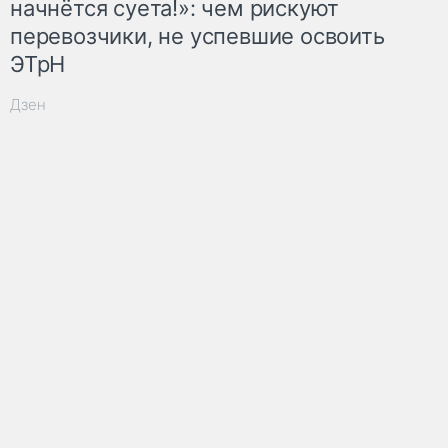
начнётся суета!»: чем рискуют
перевозчики, не успевшие освоить
ЭТрН
Дзен