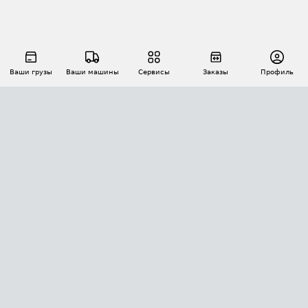
Ваши грузы
Ваши машины
Сервисы
Заказы
Профиль
АВТОМАТИЗАЦИЯ ПЕРЕВОЗОК
Площадки
Заказы
Торги
Тендеры
АТИ-Доки
GPS-мониторинг
АТИ Мессенджер
Цепочки грузов
API ATI.SU
ПОЛЕЗНОЕ
Расчет расстояний
БЕЗОПАСНОСТЬ
Академия ATI.SU
ATI.SU о безопасности
Звезды ATI.SU на вашем сайте
КОНТАКТЫ И ТАРИФЫ
Памятка по проверке контрагентов