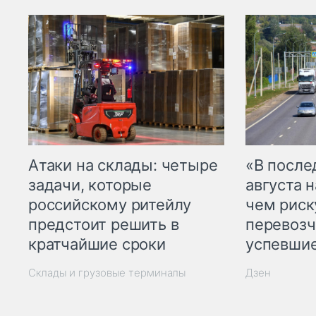
Атаки на склады: четыре
«В посл
задачи, которые
августа н
российскому ритейлу
чем рис
предстоит решить в
перевозч
кратчайшие сроки
успевшие
Склады и грузовые терминалы
Дзен