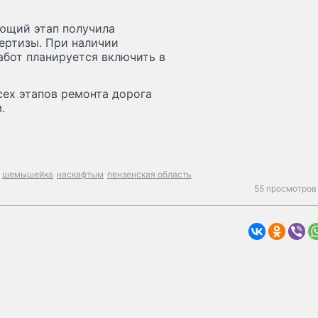
ющий этап получила
ертизы. При наличии
бот планируется включить в
сех этапов ремонта дорога
.
шемышейка
наскафтым
пензенская область
55 просмотров 