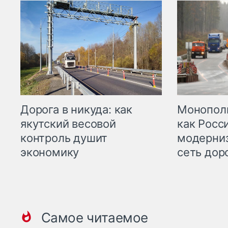
Дорога в никуда: как
Монополи
якутский весовой
как Росс
контроль душит
модерни
экономику
сеть дор
Самое читаемое