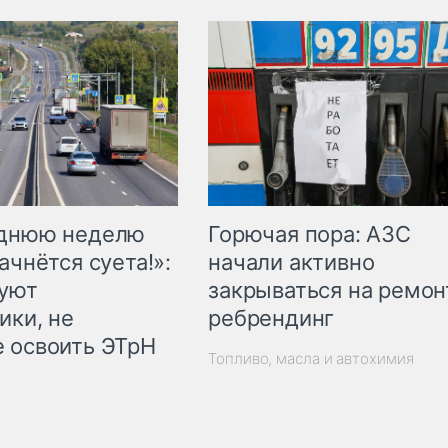
Горючая пора: АЗС
еднюю неделю
начали активно
ачнётся суета!»:
закрываться на ремон
куют
ребрендинг
ики, не
 освоить ЭТрН
Топливо, масла и автохимия