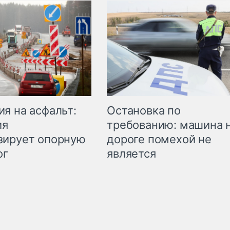
Остановка по
я на асфальт:
требованию: машина 
ия
дороге помехой не
зирует опорную
является
ог