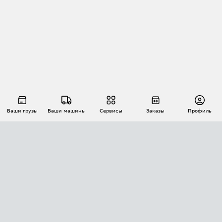
Ваши грузы
Ваши машины
Сервисы
Заказы
Профиль
АВТОМАТИЗАЦИЯ ПЕРЕВОЗОК
Площадки
Заказы
Торги
Тендеры
АТИ-Доки
GPS-мониторинг
АТИ Мессенджер
Цепочки грузов
API ATI.SU