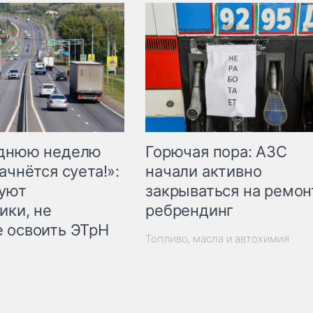
Горючая пора: АЗС
еднюю неделю
начали активно
ачнётся суета!»:
закрываться на ремон
куют
ребрендинг
ики, не
 освоить ЭТрН
Топливо, масла и автохимия