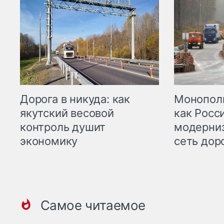
Дорога в никуда: как
Монополи
якутский весовой
как Росс
контроль душит
модерни
экономику
сеть дор
Самое читаемое