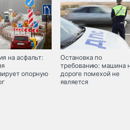
Остановка по
я на асфальт:
требованию: машина 
ия
дороге помехой не
зирует опорную
является
ог