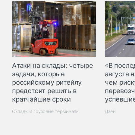
Атаки на склады: четыре
«В посл
задачи, которые
августа н
российскому ритейлу
чем рис
предстоит решить в
перевозч
кратчайшие сроки
успевшие
Склады и грузовые терминалы
Дзен