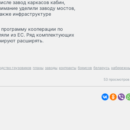
исле завод каркасов кабин,
нимание уделили заводу мостов,
также инфраструктуре
и программу кооперации по
ляли из ЕС. Ряд комплектующих
нируют расширять.
одство грузовиков
планы
заводы
контракты
борисов
беларусь
набережн
53 просмотров 