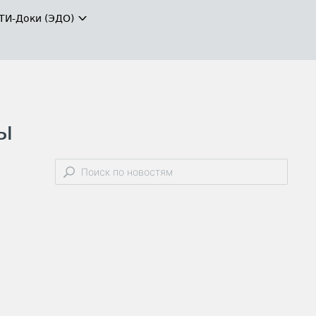
ТИ-Доки (ЭДО)
ы