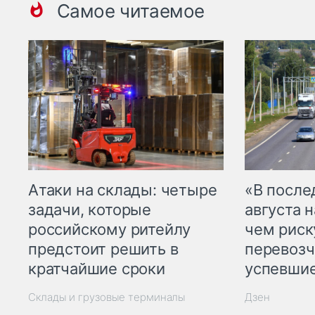
Самое читаемое
Атаки на склады: четыре
«В посл
задачи, которые
августа н
российскому ритейлу
чем рис
предстоит решить в
перевозч
кратчайшие сроки
успевшие
Склады и грузовые терминалы
Дзен