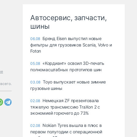
Автосервис, запчасти,
шины
Бренд Eisen выпустил новые
06.08
фильтры для грузовиков Scania, Volvo и
Foton
«Кордиант» освоил 3D-печать
05.08
полномасштабных прототипов шин
ые
Toyo выпускает новые зимние
03.08
всего.
грузовые шины
Немецкая ZF презентовала
02.08
тяжелую трансмиссию TraXon 2 с
экономией горючего до 73%
Nokian Tyres вышла в плюс в
02.08
первом полугодии с операционной