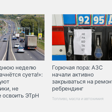
Горючая пора: АЗС
еднюю неделю
начали активно
ачнётся суета!»:
закрываться на ремон
куют
ребрендинг
ики, не
 освоить ЭТрН
Топливо, масла и автохимия