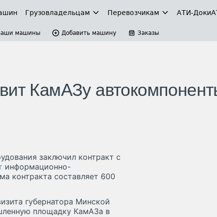
ашин
Грузовладельцам
Перевозчикам
АТИ-Доки
А
Ваши машины
Добавить машину
Заказы
авит КамАЗу автокомпонент
удования заключил контракт с
т
информационно-
ма контракта составляет 600
визита губернатора Минской
шленную площадку КамАЗа в