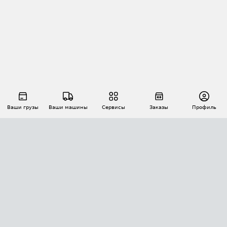
Ваши грузы
Ваши машины
Сервисы
Заказы
Профиль
АВТОМАТИЗАЦИЯ ПЕРЕВОЗОК
Площадки
Заказы
Торги
Тендеры
АТИ-Доки
GPS-мониторинг
АТИ Мессенджер
Цепочки грузов
API ATI.SU
ПОЛЕЗНОЕ