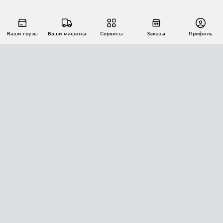
Ваши грузы
Ваши машины
Сервисы
Заказы
Профиль
АВТОМАТИЗАЦИЯ ПЕРЕВОЗОК
Площадки
Заказы
Торги
Тендеры
АТИ-Доки
GPS-мониторинг
АТИ Мессенджер
Цепочки грузов
API ATI.SU
ПОЛЕЗНОЕ
Расчет расстояний
БЕЗОПАСНОСТЬ
Академия ATI.SU
ATI.SU о безопасности
Звезды ATI.SU на вашем сайте
КОНТАКТЫ И ТАРИФЫ
Памятка по проверке контрагентов
Индекс ATI.SU FTL РФ
О системе ATI.SU
Светофор+
Средние ставки
ИНФОРМАЦИЯ