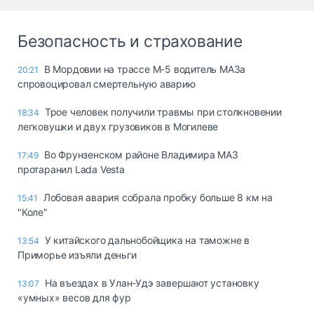
Безопасность и страхование
В Мордовии на трассе М-5 водитель МАЗа
20:21
спровоцировал смертельную аварию
Трое человек получили травмы при столкновении
18:34
легковушки и двух грузовиков в Могилеве
Во Фрунзенском районе Владимира МАЗ
17:49
протаранил Lada Vesta
Лобовая авария собрала пробку больше 8 км на
15:41
"Коле"
У китайского дальнобойщика на таможне в
13:54
Приморье изъяли деньги
Ha въeздax в Улaн-Удэ зaвepшaют ycтaнoвкy
13:07
«yмныx» вecoв для фyp