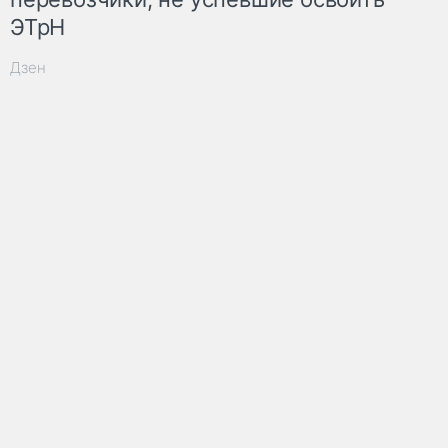
ЭТрН
Дзен